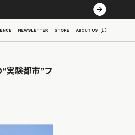
IENCE
NEWSLETTER
STORE
ABOUT US
“実験都市”フ