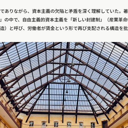
ありながら、資本主義の欠陥と矛盾を深く理解していた。著書『S
的解決）』の中で、自由主義的資本主義を「新しい封建制」（産業革
造）と呼び、労働者が賃金という形で再び支配される構造を批