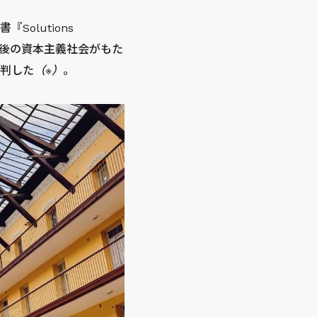
olutions
命後の資本主義社会がもた
判した
（※）
。