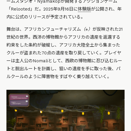
ームスタジオ・Nyamakopが開発するアクションゲーム
「Relooted」だ。2025年9月16日に
体験版
が公開され、年
内に公式のリリースが予定されている。
舞台は、アフリカンフューチャリズム
（※）
が反映された21
世紀の世界。西洋の博物館からアフリカの遺産を返還する
約束をした条約が破綻し、アフリカ大陸全土から集まった
クルーが盗まれた70点の遺産を取り戻していく。プレイヤ
ーは主人公のNomaliとして、西欧の博物館に忍び込むルー
トと脱出ルートを計画し、狙いの遺産を手に取った後、パ
ルクールのように障害物をすばやく乗り越えていく。