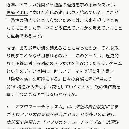
近年、アフリカ諸国から遺産の返還を求める声があがり、
脱植民地化
に向けた変化の兆しは見え始めている。これが
一過性の動きにとどまらないためには、未来を担う子ども
たちにこうしたテーマをどう伝えていくかを考えていくこと
も重要であるはず。
なぜ、ある遺産が海を越えることになったのか、それを取
り戻すことがなぜ阻まれるのか──このゲームは、歴史的
な不正義に対する対話のきっかけを生み出すだろう。ゲーム
というメディアは特に、難しいテーマを身近に引き寄せ
「擬似体験」を可能にする。日々の経験に潜む“当たり
前”の構造から少しずつ変化していくことが、次の価値観を
築く土台になるのではないだろうか。
※ 「アフロフューチャリズム」は、架空の舞台設定にさま
ざまなアフリカの要素を融合させることが多いのに対し、
本記事で使用した「アフリカンフューチャリズム」は明確