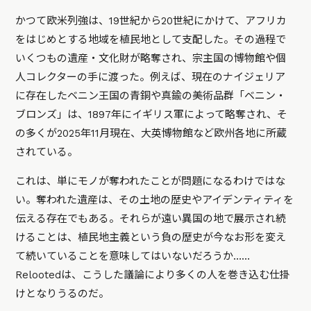
かつて欧米列強は、19世紀から20世紀にかけて、アフリカ
をはじめとする地域を植民地として支配した。その過程で
いくつもの遺産・文化財が略奪され、宗主国の博物館や個
人コレクターの手に渡った。例えば、現在のナイジェリア
に存在したベニン王国の青銅や真鍮の美術品群「ベニン・
ブロンズ」は、1897年にイギリス軍によって略奪され、そ
の多くが2025年11月現在、大英博物館など欧州各地に所蔵
されている。
これは、単にモノが奪われたことが問題になるわけではな
い。奪われた遺産は、その土地の歴史やアイデンティティを
伝える存在でもある。それらが遠い異国の地で展示され続
けることは、植民地主義という負の歴史が今なお形を変え
て続いていることを意味してはいないだろうか……
Relootedは、こうした議論により多くの人を巻き込む仕掛
けとなりうるのだ。