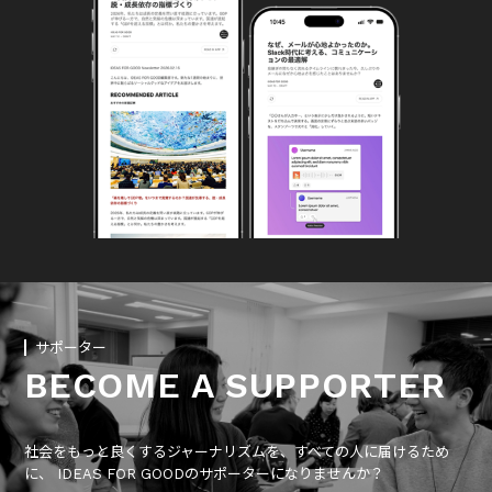
サポーター
BECOME A SUPPORTER
社会をもっと良くするジャーナリズムを、すべての人に届けるため
に、 IDEAS FOR GOODのサポーターになりませんか？