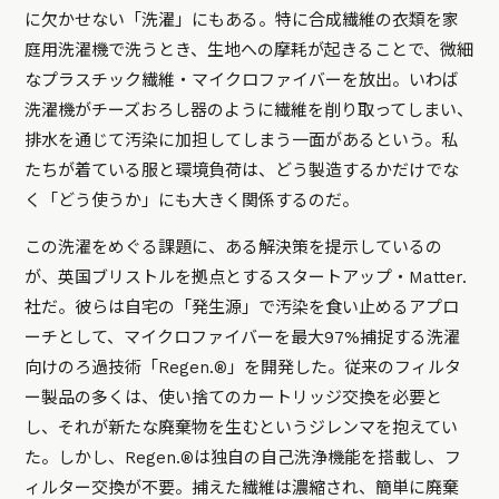
に欠かせない「洗濯」にもある。特に合成繊維の衣類を家
庭用洗濯機で洗うとき、生地への摩耗が起きることで、微細
なプラスチック繊維・マイクロファイバーを放出。いわば
洗濯機がチーズおろし器のように繊維を削り取ってしまい、
排水を通じて汚染に加担してしまう一面があるという。私
たちが着ている服と環境負荷は、どう製造するかだけでな
く「どう使うか」にも大きく関係するのだ。
この洗濯をめぐる課題に、ある解決策を提示しているの
が、英国ブリストルを拠点とするスタートアップ・Matter.
社だ。彼らは自宅の「発生源」で汚染を食い止めるアプロ
ーチとして、マイクロファイバーを最大97%捕捉する洗濯
向けのろ過技術「Regen.®」を開発した。従来のフィルタ
ー製品の多くは、使い捨てのカートリッジ交換を必要と
し、それが新たな廃棄物を生むというジレンマを抱えてい
た。しかし、Regen.®は独自の自己洗浄機能を搭載し、フ
ィルター交換が不要。捕えた繊維は濃縮され、簡単に廃棄