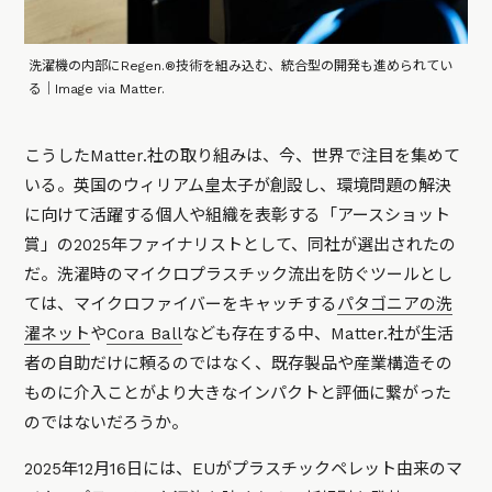
洗濯機の内部にRegen.®技術を組み込む、統合型の開発も進められてい
る｜Image via Matter.
こうしたMatter.社の取り組みは、今、世界で注目を集めて
いる。英国のウィリアム皇太子が創設し、環境問題の解決
に向けて活躍する個人や組織を表彰する「アースショット
賞」の2025年ファイナリストとして、同社が選出されたの
だ。洗濯時のマイクロプラスチック流出を防ぐツールとし
ては、マイクロファイバーをキャッチする
パタゴニアの洗
濯ネット
や
Cora Ball
なども存在する中、Matter.社が生活
者の自助だけに頼るのではなく、既存製品や産業構造その
ものに介入ことがより大きなインパクトと評価に繋がった
のではないだろうか。
2025年12月16日には、EUがプラスチックペレット由来のマ