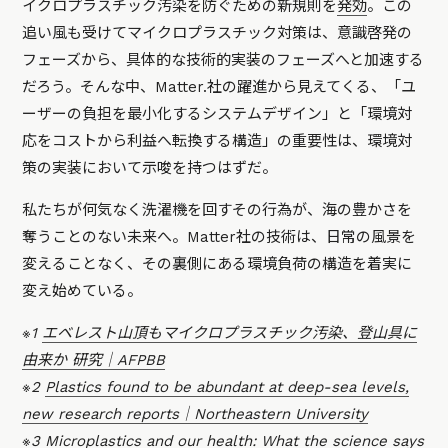
イクロプラスチック汚染を防ぐための新規則を
発効
。この
追い風も受けてマイクロプラスチック対策は、意識啓発の
フェーズから、具体的な技術的実装のフェーズへと加速する
だろう。そんな中、Matter.社の躍進から見えてくる、「ユ
ーザーの負担を最小化するシステムデザイン」と「環境対
応をコストから利益へ転換する構造」の重要性は、環境対
策の実装において示唆を持つはずだ。
私たちが何気なく洗濯機を回すその行為が、海の豊かさを
奪うことのない未来へ。Matter社の技術は、日常の風景を
変えることなく、その裏側にある環境負荷の構造を着実に
変え始めている。
※1
エベレスト山頂もマイクロプラスチック汚染、登山具に
由来か 研究｜AFPBB
※2
Plastics found to be abundant at deep-sea levels,
new research reports｜Northeastern University
※3
Microplastics and our health: What the science says