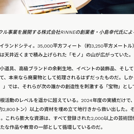
クル事業を展開する株式会社RINNEの創業者・小島幸代氏によ
ランドシティ。35,000平方フィート（約3,250平方メート
は天井近くまで積み上げられた「モノ」の山が広がっていた。
小道具、高級ブランドの余剰生地、イベントの装飾品、そして
、本来なら廃棄物として処理されるはずだったものだ。しかし、ここ「
MFTA）」では、それらが次の誰かの創造性を刺激する「宝物」と
根活動のレベルを遥かに超えている。2024年度の実績だけで、
約2,800トン）以上の資材を埋め立て地行きから救い出した。そ
る。これら膨大な資源は、すべて登録された2,000以上の芸術
たな作品や教育の一部として循環しているのだ。