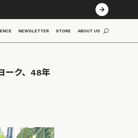
IENCE
NEWSLETTER
STORE
ABOUT US
ヨーク、48年