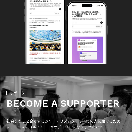
サポーター
BECOME A SUPPORTER
社会をもっと良くするジャーナリズムを、すべての人に届けるため
に、 IDEAS FOR GOODのサポーターになりませんか？