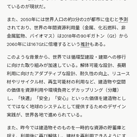
ているのが現状だ。
また、2050年には世界人口の約3分の2が都市に住むと
予測
されており、世界の年間資源利用量（金属、化石燃料、非
金属鉱物、バイオマス）は2018年の90ギガトン（Gt）から
2060年には167Gtに倍増するという
推計
もある。
このような背景から、世界では循環型建設・建築への移行
に向けた取り組みが加速している。解体可能な設計、長期
利用に向けたアダプティブな設計、耐久性の向上、リユース
材やリサイクル材、再生可能材の利用など、建造物や空間
の価値を資源利用や環境負荷とデカップリング（分離）
し、「快適」「安全」「安心」といった価値を建造物とし
てではなく地球のシステムとして提供するためのデザイン
実践が、世界各地で進められている。
また、昨今では建造物そのものを一時的な資源の貯蓄庫と
捉え、利用後に再び解体し、建材を再利用できるようにす