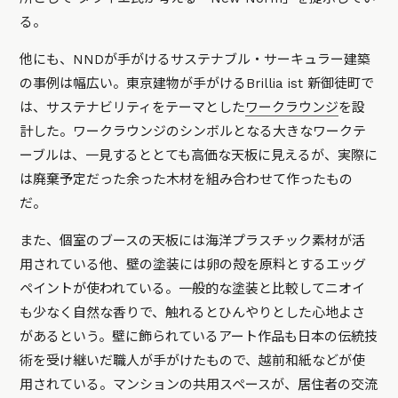
る。
他にも、NNDが手がけるサステナブル・サーキュラー建築
の事例は幅広い。東京建物が手がけるBrillia ist 新御徒町で
は、サステナビリティをテーマとした
ワークラウンジ
を設
計した。ワークラウンジのシンボルとなる大きなワークテ
ーブルは、一見するととても高価な天板に見えるが、実際に
は廃棄予定だった余った木材を組み合わせて作ったもの
だ。
また、個室のブースの天板には海洋プラスチック素材が活
用されている他、壁の塗装には卵の殻を原料とするエッグ
ペイントが使われている。一般的な塗装と比較してニオイ
も少なく自然な香りで、触れるとひんやりとした心地よさ
があるという。壁に飾られているアート作品も日本の伝統技
術を受け継いだ職人が手がけたもので、越前和紙などが使
用されている。マンションの共用スペースが、居住者の交流