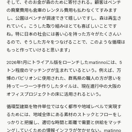
そして、そのお金が森のために寄付される。顧客はベンチ
の廃棄費用も倉庫のレンタル費用も払わなくてすみます
し、公園はベンチが調達できて嬉しいですし、森は再生さ
れていく。こうした取り組みはとても喜ばしいことです
ね。特に日本の社会には善い心を持った方々がたくさんい
るので、そうした方々をつなげることで、このような循環は
もっと作っていけると思います」
2026年1月にトライアル版をローンチしたmatinnoには、5
トン程度のマッチングが生まれているという。例えば、万
博のパビリオンに使用された、群馬県の職人の方が思いを
持って一つ一つ手作りしたタイルは、現在進行中の大阪の
オフィスプロジェクトの床に活用されるという。
循環型建築を物件単位ではなく都市や地域レベルで実現す
るためには、地域全体にある素材のストックとフローをし
っかりと把握し、適切な時間と距離で需要と供給をマッチ
ングしていくための情報インフラが欠かせない。matinno