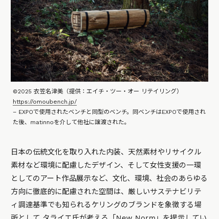
©2025 衣笠名津美（提供：エイチ・ツー・オー リテイリング）
https://omoubench.jp/
– EXPOで使用されたベンチと同型のベンチ。同ベンチはEXPOで使用され
た後、matinnoを介して他社に譲渡された。
日本の伝統文化を取り入れた内装、天然素材やリサイクル
素材など環境に配慮したデザイン、そして女性支援の一環
としてのアート作品展示など、文化、環境、社会のあらゆる
方向に徹底的に配慮された空間は、厳しいサステナビリテ
ィ調達基準でも知られるケリングのブランドを象徴する場
所として タライエ氏が考える「New Norm」を提示してい