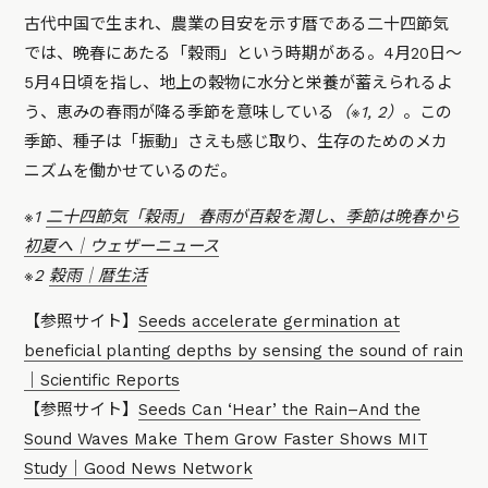
古代中国で生まれ、農業の目安を示す暦である二十四節気
では、晩春にあたる「穀雨」という時期がある。4月20日〜
5月4日頃を指し、地上の穀物に水分と栄養が蓄えられるよ
う、恵みの春雨が降る季節を意味している
（※1, 2）
。この
季節、種子は「振動」さえも感じ取り、生存のためのメカ
ニズムを働かせているのだ。
※1
二十四節気「穀雨」 春雨が百穀を潤し、季節は晩春から
初夏へ｜ウェザーニュース
※2
穀雨｜暦生活
【参照サイト】
Seeds accelerate germination at
beneficial planting depths by sensing the sound of rain
｜Scientific Reports
【参照サイト】
Seeds Can ‘Hear’ the Rain–And the
Sound Waves Make Them Grow Faster Shows MIT
Study｜Good News Network