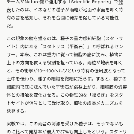
チームがNature誌が運用する『Scientific Reports』で
発
表
したのは、イネなどの種子が雨粒が地面や水面を叩く特
有の音を感知し、それを合図に発芽を促している可能性
だ。
この現象の鍵を握るのは、種子の重力感知細胞（スタトサ
イト）内にある「スタトリス（平衡石）」と呼ばれるセン
サー。本来、これは重力に従って細胞の底に沈み、植物に
上下の方向を教える役割を担っている。雨粒が地表を叩く
と、その衝撃が10〜100ヘルツという特有の低周波となって
土中を伝わり、種子の細胞を微細に揺らす。すると、種子の
細胞内で底に沈んでいた平衡石が跳ね上がり、細胞膜の受容
体との接触を変化させる。この物理的な「揺らぎ」をスタ
トサイトが信号として受け取り、植物の成長メカニズムを
誘発する。
実験では、この雨音の刺激を受けた種子は、そうでないも
のに比べて発芽率が最大で37%も向上したという。スタトリ