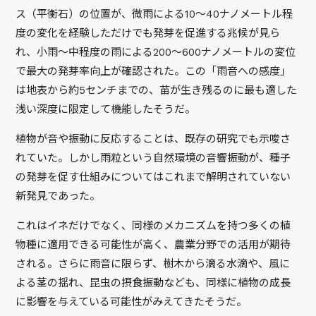
ス（平衡石）の位置が、微雨による10〜40ナノメートル程
度の変化を経験しただけでも発芽を促進する兆候が見ら
れ、小雨〜中程度の雨による200〜600ナノメートルの変位
で最大の発芽率向上が確認された。この「雨音への感度」
は地表から約5センチまでの、苗が生き残るのに最も適した
浅い深度に限定して機能したそうだ。
植物が音や振動に反応することは、既存の研究でも示唆さ
れていた。しかし雨粒という自然環境の音響振動が、種子
の発芽を促す仕組みについてはこれまで解明されていない
新発見であった。
これはイネだけでなく、同様のメカニズムを持つ多くの植
物種に適用できる可能性が高く、農業分野での活用が期待
される。さらに雨音に限らず、樹木から滴る水滴や、風に
よる茎の揺れ、昆虫の摂食振動なども、同様に植物の成長
に影響を与えている可能性がみえてきたそうだ。