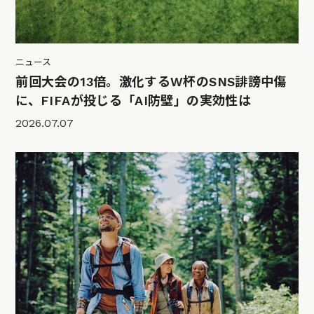
ニュース
前回大会の13倍。激化するW杯のSNS誹謗中傷
に、FIFAが投じる「AI防壁」の実効性は
2026.07.07