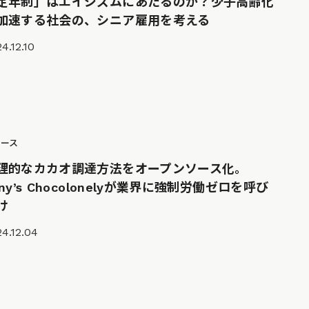
定年制」はエイジズムにあたるのか？少子高齢化
加速する社会の、シニア雇用を考える
4.12.10
ュース
理的なカカオ調達方法をオープンソース化。
ony’s Chocolonelyが業界に強制労働ゼロを呼び
け
4.12.04