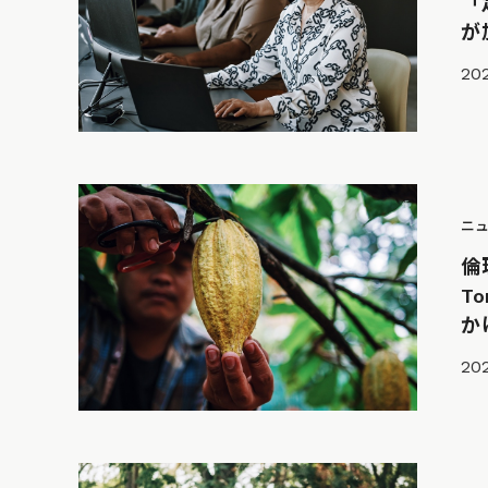
「
が
202
ニ
倫
T
か
202