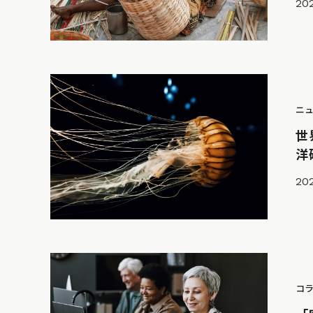
202
ニ
世
洋
202
コ