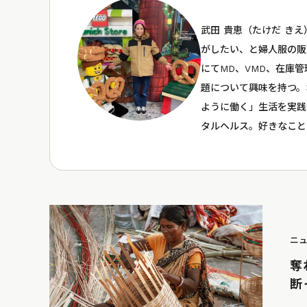
武田 貴恵（たけだ き
がしたい、と婦人服の販
にてMD、VMD、在庫
題について興味を持つ。
ように働く」生活を実践
タルヘルス。好きなこと
ニ
奪
断