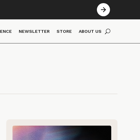
IENCE
NEWSLETTER
STORE
ABOUT US