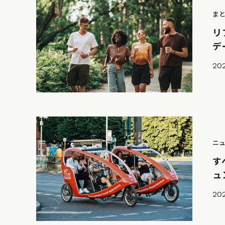
ま
リ
デ
202
ニ
す
ュ
20