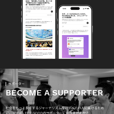
サポーター
BECOME A SUPPORTER
社会をもっと良くするジャーナリズムを、すべての人に届けるため
に、 IDEAS FOR GOODのサポーターになりませんか？