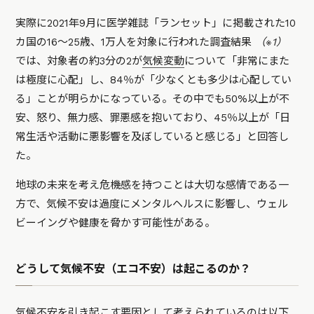
実際に2021年9月に医学雑誌「ランセット」に掲載された10
カ国の16～25歳、1万人を対象に行われた調査結果
（※1）
では、対象者の約3分の2が
気候変動
について「非常にまた
は極度に心配」し、84％が「少なくとも多少は心配してい
る」ことが明らかになっている。その中でも50%以上が不
安、怒り、無力感、罪悪感を抱いており、45％以上が「日
常生活や活動に悪影響を及ぼしていると感じる」と回答し
た。
地球の未来を考え危機感を持つことは大切な感情である一
方で、気候不安は過度にメンタルヘルスに影響し、ウェル
ビーイングや健康を脅かす可能性がある。
どうして気候不安（エコ不安）は起こるのか？
気候不安を引き起こす要因として考えられているのは以下