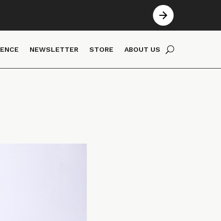
IENCE
NEWSLETTER
STORE
ABOUT US