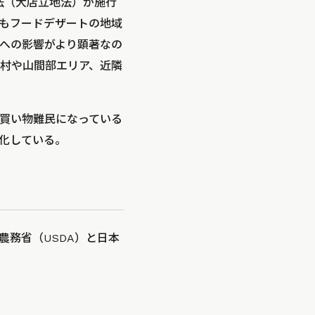
法（大店立地法）が施行
もフードデザートの地域
への影響がより顕著なの
村や山間部エリア、近隣
買い物難民になっている
化している。
務省（USDA）と日本