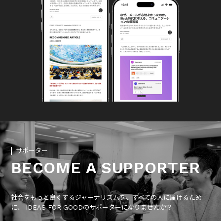
サポーター
BECOME A SUPPORTER
社会をもっと良くするジャーナリズムを、すべての人に届けるため
に、 IDEAS FOR GOODのサポーターになりませんか？