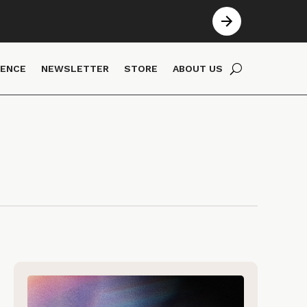
IENCE
NEWSLETTER
STORE
ABOUT US