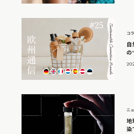
コ
自
の
20
ニ
地
染