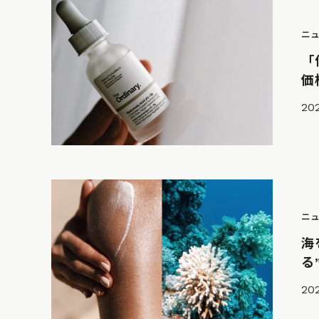
ニ
「
価
202
ニ
海
る
20