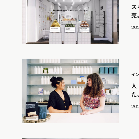
ス
売
20
イ
人
た
202