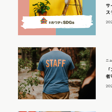
サ
ス
20
ニ
「
者
202