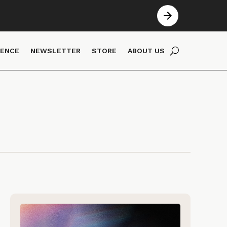
IENCE
NEWSLETTER
STORE
ABOUT US