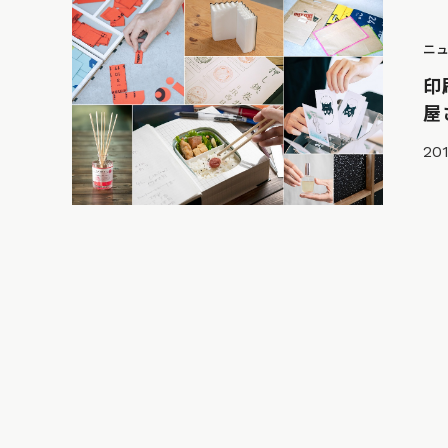
ニ
印
屋
201