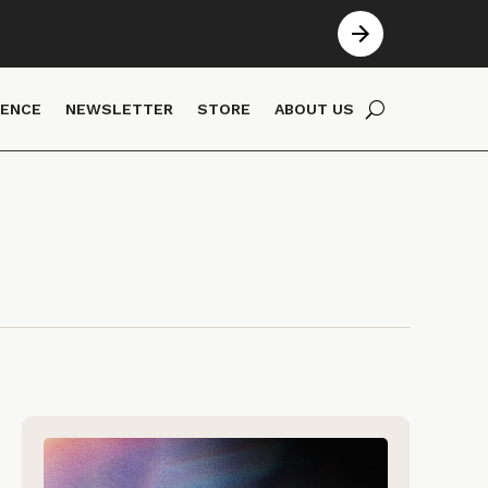
IENCE
NEWSLETTER
STORE
ABOUT US