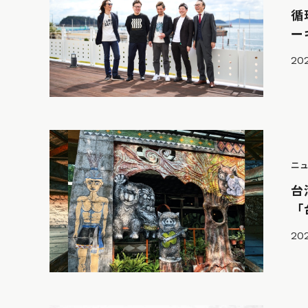
循
ー
202
ニ
台
「
202