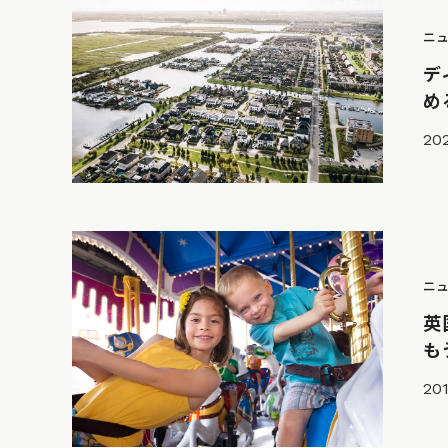
ニ
デ
め
202
ニ
英
も
201