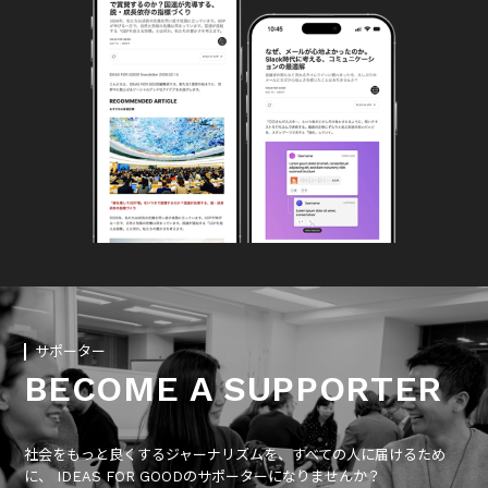
サポーター
BECOME A SUPPORTER
社会をもっと良くするジャーナリズムを、すべての人に届けるため
に、 IDEAS FOR GOODのサポーターになりませんか？