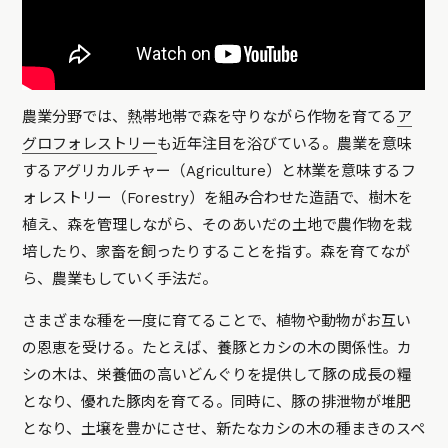
農業分野では、熱帯地帯で森を守りながら作物を育てる
ア
グロフォレストリー
も近年注目を浴びている。農業を意味
するアグリカルチャー（Agriculture）と林業を意味するフ
ォレストリー（Forestry）を組み合わせた造語で、樹木を
植え、森を管理しながら、そのあいだの土地で農作物を栽
培したり、家畜を飼ったりすることを指す。森を育てなが
ら、農業もしていく手法だ。
さまざまな種を一度に育てることで、植物や動物がお互い
の恩恵を受ける。たとえば、養豚とカシの木の関係性。カ
シの木は、栄養価の高いどんぐりを提供して豚の成長の糧
となり、優れた豚肉を育てる。同時に、豚の排泄物が堆肥
となり、土壌を豊かにさせ、新たなカシの木の種まきのスペ