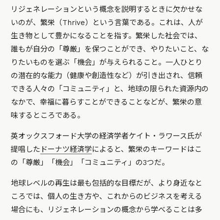
リジェネレーションという概念を説明するときに欠かせな
いのが、繁栄（Thrive）という言葉である。これは、人が
生き物として豊かになることを指す。
繁栄した社会では、
誰もが自分の「尊厳」を保つことができ、やりたいこと、な
りたいものを選ぶ「機会」が与えられること。一人ひとり
の潜在的な能力（健康や創造性など）が引き出され、信頼
できる人々の「コミュニティ」と、地球の限られた資源内の
なかで、幸福に暮らすことができることなどが、繁栄の意
味するところである。
英オックスフォード大学の経済学者ケイト・ラワース氏が
提唱した
ドーナツ経済学
によると、
繁栄のキーワードはこ
の
「尊厳」「機会」「コミュニティ」の3つだ。
地球レベルの再生は最も包括的な目標だが、より身近なと
ころでは、個人の生き方や、これからのビジネスを考える
場合にも、リジェネレーションの概念から学べることは多