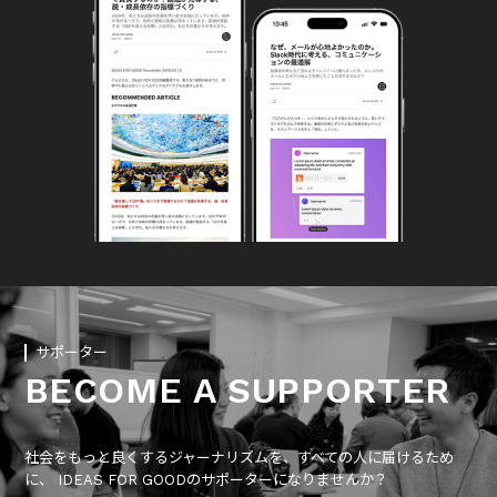
サポーター
BECOME A SUPPORTER
社会をもっと良くするジャーナリズムを、すべての人に届けるため
に、 IDEAS FOR GOODのサポーターになりませんか？