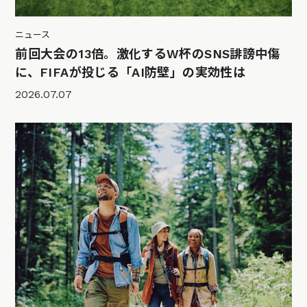
ニュース
前回大会の13倍。激化するW杯のSNS誹謗中傷
に、FIFAが投じる「AI防壁」の実効性は
2026.07.07