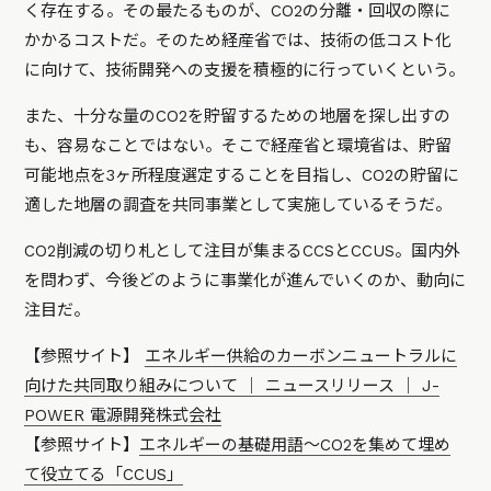
く存在する。その最たるものが、CO2の分離・回収の際に
かかるコストだ。そのため経産省では、技術の低コスト化
に向けて、技術開発への支援を積極的に行っていくという。
また、十分な量のCO2を貯留するための地層を探し出すの
も、容易なことではない。そこで経産省と環境省は、貯留
可能地点を3ヶ所程度選定することを目指し、CO2の貯留に
適した地層の調査を共同事業として実施しているそうだ。
CO2削減の切り札として注目が集まるCCSとCCUS。国内外
を問わず、今後どのように事業化が進んでいくのか、動向に
注目だ。
【参照サイト】
エネルギー供給のカーボンニュートラルに
向けた共同取り組みについて │ ニュースリリース │ J-
POWER 電源開発株式会社
【参照サイト】
エネルギーの基礎用語～CO2を集めて埋め
て役立てる「CCUS」