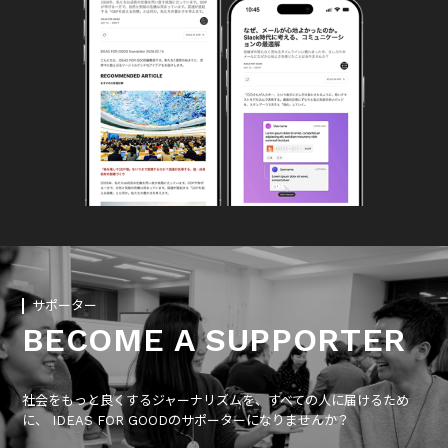
サポーター
BECOME A SUPPORTER
社会をもっと良くするジャーナリズムを、すべての人に届けるため
に、 IDEAS FOR GOODのサポーターになりませんか？