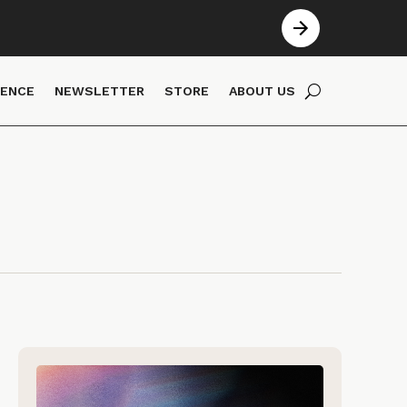
IENCE
NEWSLETTER
STORE
ABOUT US