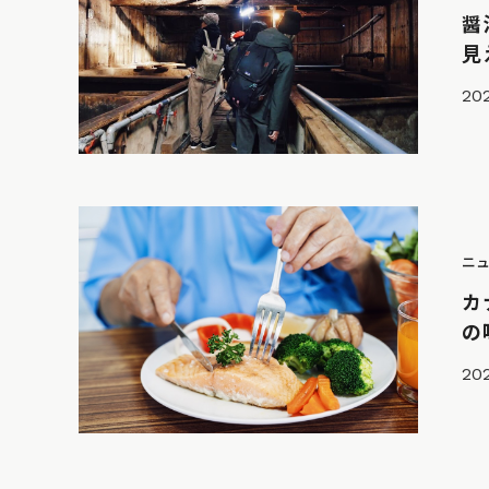
醤
見
20
ニ
カ
の
202