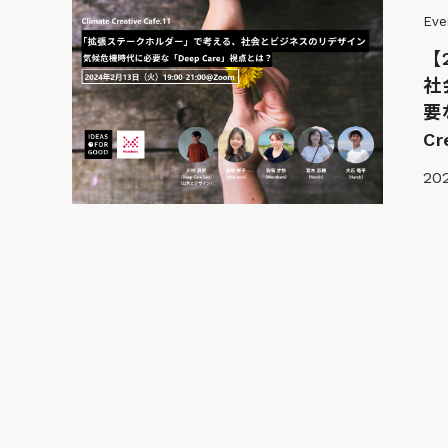
Eve
【
社
要
Cr
202