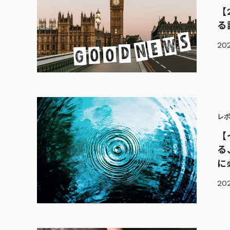
【
る
202
レ
【
る
に
202