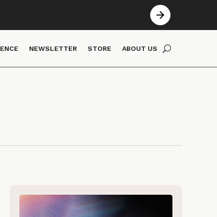
IENCE
NEWSLETTER
STORE
ABOUT US