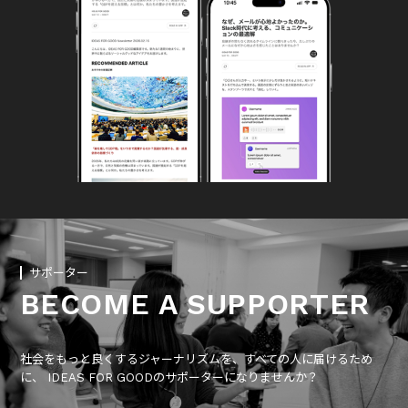
サポーター
BECOME A SUPPORTER
社会をもっと良くするジャーナリズムを、すべての人に届けるため
に、 IDEAS FOR GOODのサポーターになりませんか？