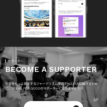
サポーター
BECOME A SUPPORTER
社会をもっと良くするジャーナリズムを、すべての人に届けるため
に、 IDEAS FOR GOODのサポーターになりませんか？