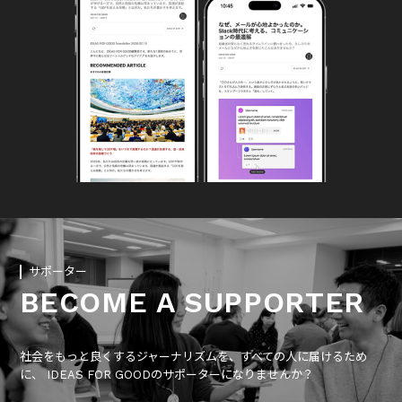
サポーター
BECOME A SUPPORTER
社会をもっと良くするジャーナリズムを、すべての人に届けるため
に、 IDEAS FOR GOODのサポーターになりませんか？