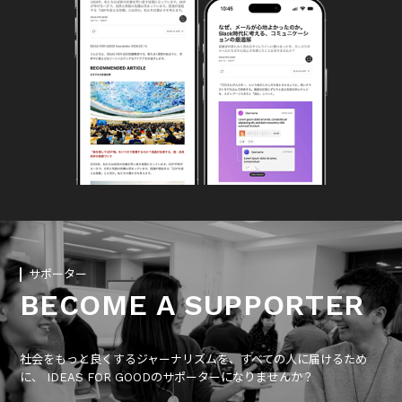
サポーター
BECOME A SUPPORTER
社会をもっと良くするジャーナリズムを、すべての人に届けるため
に、 IDEAS FOR GOODのサポーターになりませんか？