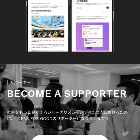
サポーター
BECOME A SUPPORTER
社会をもっと良くするジャーナリズムを、すべての人に届けるため
に、 IDEAS FOR GOODのサポーターになりませんか？