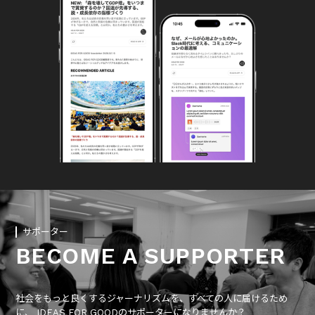
サポーター
BECOME A SUPPORTER
社会をもっと良くするジャーナリズムを、すべての人に届けるため
に、 IDEAS FOR GOODのサポーターになりませんか？