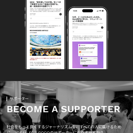
サポーター
BECOME A SUPPORTER
社会をもっと良くするジャーナリズムを、すべての人に届けるため
に、 IDEAS FOR GOODのサポーターになりませんか？