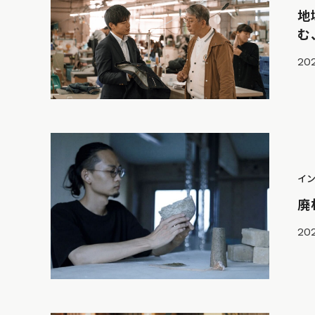
地
む
202
イ
廃
20