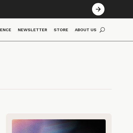
IENCE
NEWSLETTER
STORE
ABOUT US