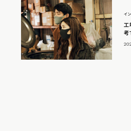
イ
工
考
202