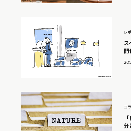
レ
ス
開
202
コ
「
分