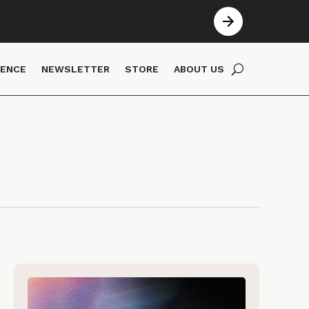
IENCE
NEWSLETTER
STORE
ABOUT US