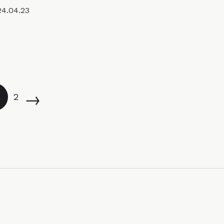
24.04.23
→
2