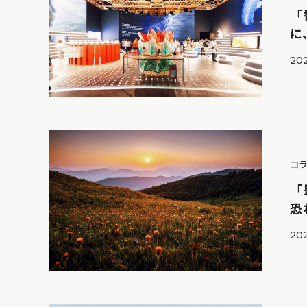
「
に
202
コ
「
恐
20