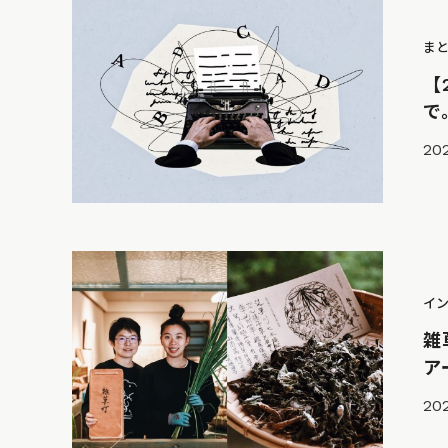
ま
【
で
202
イ
雑
ア
202