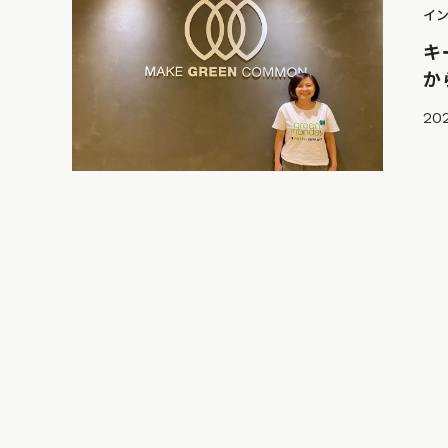
イ
キ
か
202