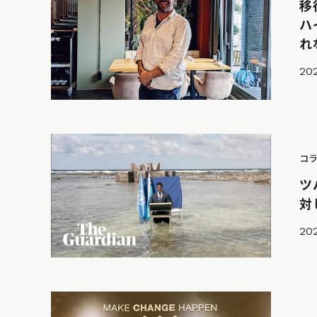
移
ハ
れ
202
コ
ツ
対
202