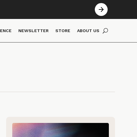
IENCE
NEWSLETTER
STORE
ABOUT US