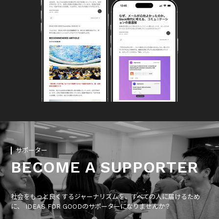
サポーター
BECOME A SUPPORTER
社会をもっと良くするジャーナリズムを、すべての人に届けるため
に、 IDEAS FOR GOODのサポーターになりませんか？