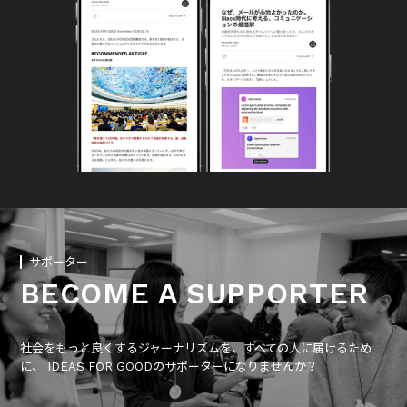
サポーター
BECOME A SUPPORTER
社会をもっと良くするジャーナリズムを、すべての人に届けるため
に、 IDEAS FOR GOODのサポーターになりませんか？