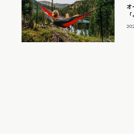
オ
「
20