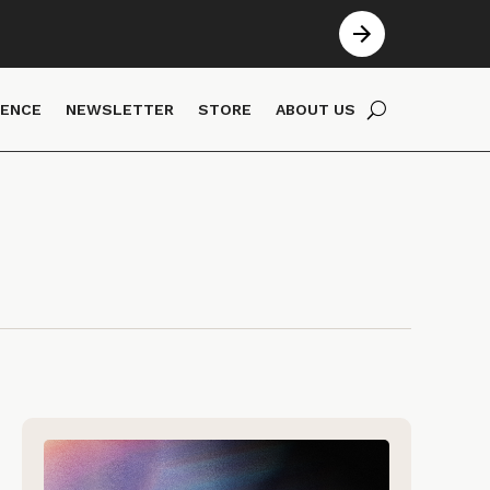
IENCE
NEWSLETTER
STORE
ABOUT US