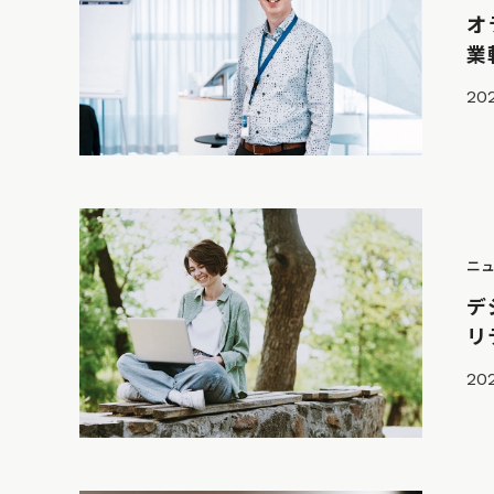
オ
業
202
ニ
デ
リ
202