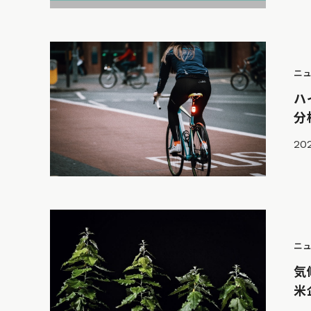
ニ
ハ
分
202
ニ
気
米