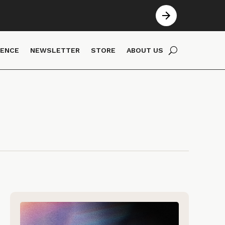
IENCE
NEWSLETTER
STORE
ABOUT US