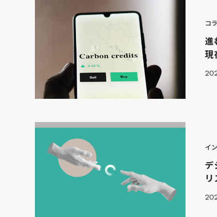
コ
進
現
202
イ
デ
リ
202