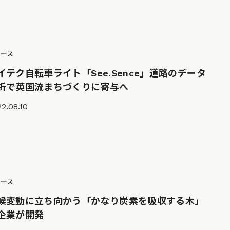
ュース
イテク自転車ライト「See.Sence」道路のデータ
析で英国流まちづくりに寄与へ
2.08.10
ュース
候変動に立ち向かう「かなり炭素を吸収する木」
企業が開発