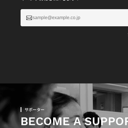

サポーター
BECOME A SUPPO