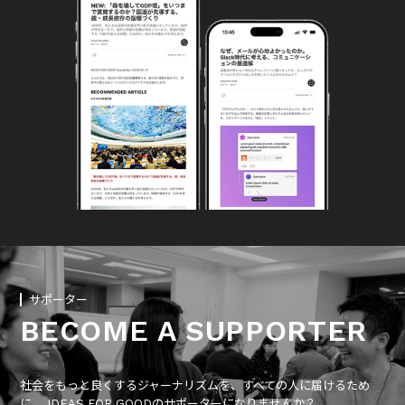
サポーター
BECOME A SUPPORTER
社会をもっと良くするジャーナリズムを、すべての人に届けるため
に、 IDEAS FOR GOODのサポーターになりませんか？