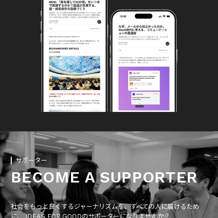
サポーター
BECOME A SUPPORTER
社会をもっと良くするジャーナリズムを、すべての人に届けるため
に、 IDEAS FOR GOODのサポーターになりませんか？