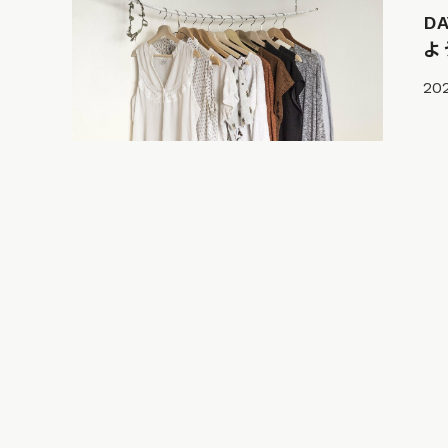
D
よう
202