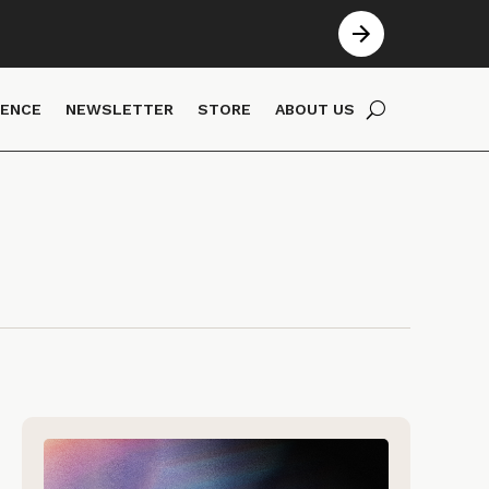
IENCE
NEWSLETTER
STORE
ABOUT US