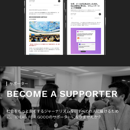
サポーター
BECOME A SUPPORTER
社会をもっと良くするジャーナリズムを、すべての人に届けるため
に、 IDEAS FOR GOODのサポーターになりませんか？