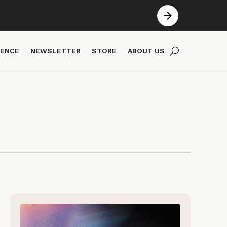
IENCE
NEWSLETTER
STORE
ABOUT US