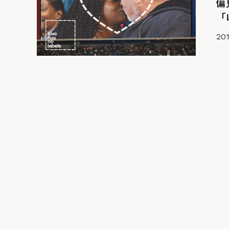
偏
「L
201