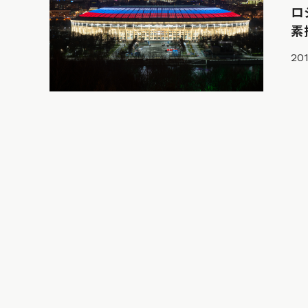
ロ
素
201