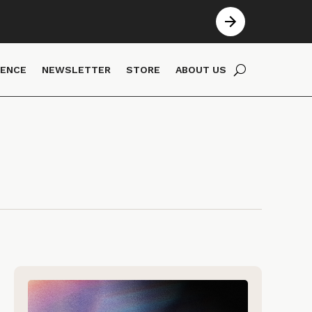
IENCE
NEWSLETTER
STORE
ABOUT US