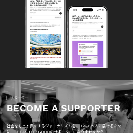
サポーター
BECOME A SUPPORTER
社会をもっと良くするジャーナリズムを、すべての人に届けるため
に、 IDEAS FOR GOODのサポーターになりませんか？