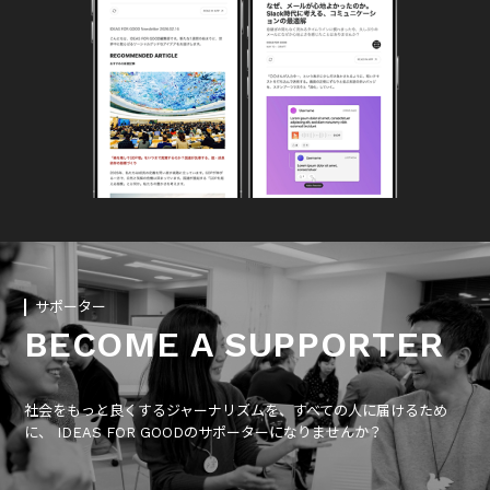
サポーター
BECOME A SUPPORTER
社会をもっと良くするジャーナリズムを、すべての人に届けるため
に、 IDEAS FOR GOODのサポーターになりませんか？