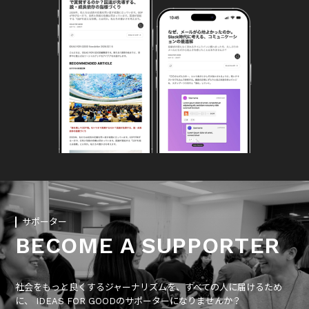
サポーター
BECOME A SUPPORTER
社会をもっと良くするジャーナリズムを、すべての人に届けるため
に、 IDEAS FOR GOODのサポーターになりませんか？