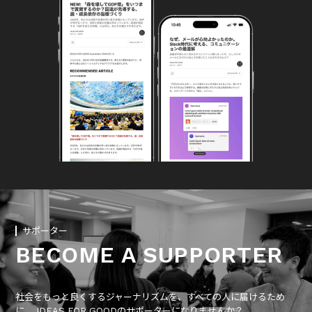
サポーター
BECOME A SUPPORTER
社会をもっと良くするジャーナリズムを、すべての人に届けるため
に、 IDEAS FOR GOODのサポーターになりませんか？