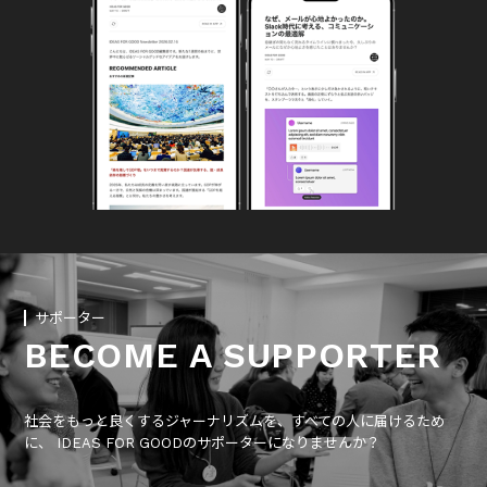
サポーター
BECOME A SUPPORTER
社会をもっと良くするジャーナリズムを、すべての人に届けるため
に、 IDEAS FOR GOODのサポーターになりませんか？