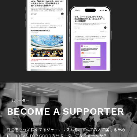
サポーター
BECOME A SUPPORTER
社会をもっと良くするジャーナリズムを、すべての人に届けるため
に、 IDEAS FOR GOODのサポーターになりませんか？